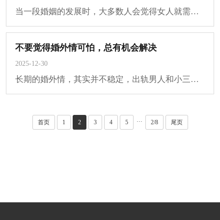
当一段婚姻的发展时，大多数人会觉得女人就需要一个大的本事，就是会管在家里，要管家···
不要觉得婚外情可怕，总有机会解决
2025-12-30
长期的婚外情，其实并不稳定，出轨男人和小三可能有感情，但也不是多么深不可破的感情···
···
首页
1
2
3
4
5
2/8
尾页