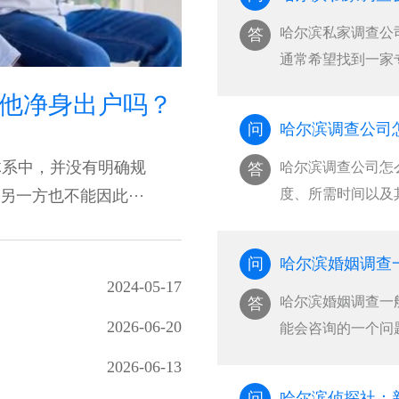
哈尔滨私家调查公
答
通常希望找到一家
···
他净身出户吗？
问
哈尔滨调查公司
体系中，并没有明确规
哈尔滨调查公司怎
答
度、所需时间以及
一方也不能因此···
其···
问
哈尔滨婚姻调查
2024-05-17
哈尔滨婚姻调查一
答
2026-06-20
能会咨询的一个问
···
2026-06-13
问
哈尔滨侦探社：