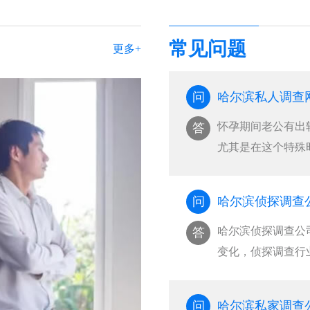
常见问题
更多+
问
哈尔滨私人调查
怀孕期间老公有出
答
尤其是在这个特殊
···
问
哈尔滨侦探调查
哈尔滨侦探调查公
答
变化，侦探调查行
···
问
哈尔滨私家调查