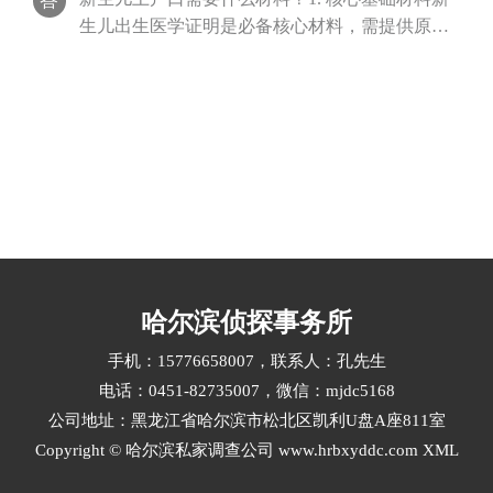
答
生儿出生医学证明是必备核心材料，需提供原
件，办理落户时户籍部门会裁切副页存档，···
哈尔滨侦探事务所
手机：15776658007，联系人：孔先生
电话：0451-82735007，微信：mjdc5168
公司地址：黑龙江省哈尔滨市松北区凯利U盘A座811室
Copyright © 哈尔滨私家调查公司 www.hrbxyddc.com
XML