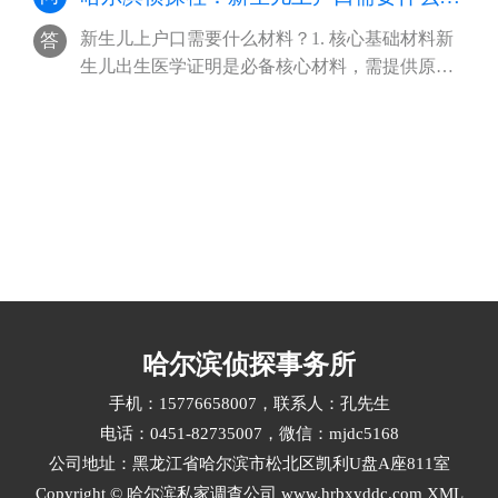
新生儿上户口需要什么材料？1. 核心基础材料新
答
生儿出生医学证明是必备核心材料，需提供原
件，办理落户时户籍部门会裁切副页存档，···
哈尔滨侦探事务所
手机：15776658007，联系人：孔先生
电话：0451-82735007，微信：mjdc5168
公司地址：黑龙江省哈尔滨市松北区凯利U盘A座811室
Copyright © 哈尔滨私家调查公司 www.hrbxyddc.com
XML