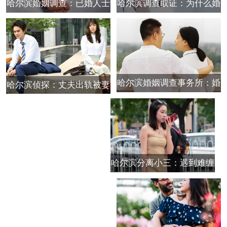
哈尔滨婚姻调查：已婚人士
哈尔滨调查取证：为什么婚
若发生关系，这样做较妥当
外感情到结果都是不欢而散
哈尔滨婚姻调查事务所：婚
哈尔滨侦探：丈夫出轨被妻
内出轨没有同居怎么办
子发现了会有以这些表现
哈尔滨分离小三：遇到难缠
第三者原配应该如何处理