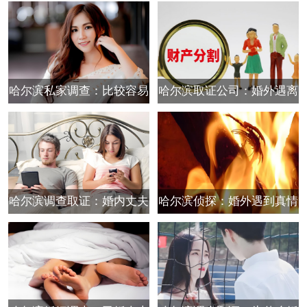
出轨，报复或原谅都是错的
如何处理财产问题
哈尔滨私家调查：比较容易
哈尔滨取证公司：婚外遇离
有婚外情的几类女人
婚时财产应当如何分割
哈尔滨调查取证：婚内丈夫
哈尔滨侦探：婚外遇到真情
出轨了，如何正确处理
结局并非飞蛾扑火